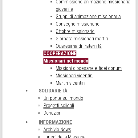
Commissione animazione missionaria
giovanile
Gruppi di animazione missionaria
Convegno missionario
Ottobre missionario
Giornata missionari martiri
Quaresima di fraternità
COOPERAZIONE
Missionari nel mondo
Missioni diocesane e fidei donum
Missionari vicentini
Martiri vicentini
SOLIDARIETÀ
Un ponte sul mondo
Progetti solidali
Donazioni
INFORMAZIONE
Archivio News
Lunedì della Missione