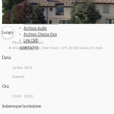
Donazioni
INFORMAZIONE
ISCRIZIONE NEWSLETTER
Archivio News
Lunedì della Missione
Archivio Audio
Luogo
Archivio Chiesa Viva
Link CMD
Missionari Saveriani
CONTATTI
Missionari Saveriani, Viale Trento, 119, 36100 Vicenza VI, Italia
Data
16 Mar 2019
Expired!
Ora
15:00 - 18:30
Insieme per la missione