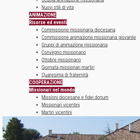
Nuovi stili di vita
ANIMAZIONE
Risorse ed eventi
Commissione missionaria diocesana
Commissione animazione missionaria giovanile
Gruppi di animazione missionaria
Convegno missionario
Ottobre missionario
Giornata missionari martiri
Quaresima di fraternità
COOPERAZIONE
Missionari nel mondo
Missioni diocesane e fidei donum
Missionari vicentini
Martiri vicentini
SOLIDARIETÀ
Un ponte sul mondo
Progetti solidali