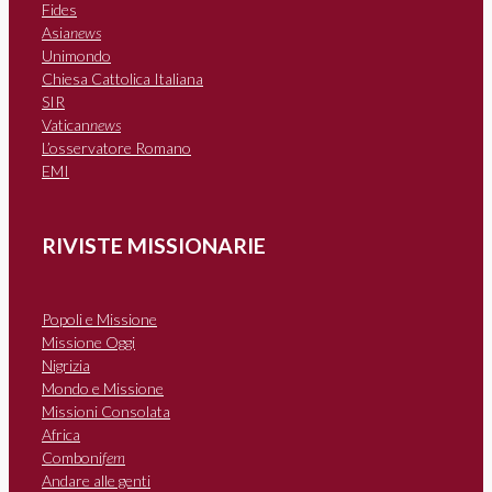
Fides
Asia
news
Unimondo
Chiesa Cattolica Italiana
SIR
Vatican
news
L’osservatore Romano
EMI
RIVISTE MISSIONARIE
Popoli e Missione
Missione Oggi
Nigrizia
Mondo e Missione
Missioni Consolata
Africa
Comboni
fem
Andare alle genti