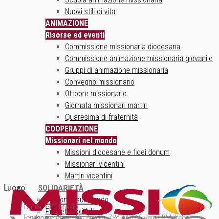
Nuovi stili di vita
ANIMAZIONE
Risorse ed eventi
Commissione missionaria diocesana
Commissione animazione missionaria giovanile
Gruppi di animazione missionaria
Convegno missionario
Ottobre missionario
Giornata missionari martiri
Quaresima di fraternità
COOPERAZIONE
Missionari nel mondo
Missioni diocesane e fidei donum
Missionari vicentini
Martiri vicentini
Luogo
SOLIDARIETÀ
Un ponte sul mondo
Fondazione Missio
Progetti solidali
Fondazione Missio, Via Aurelia, 796, 00165 Roma RM, Italia