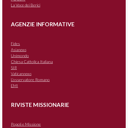
La Voce dei Berici
AGENZIE INFORMATIVE
Fides
Asia
news
Unimondo
Chiesa Cattolica Italiana
SIR
Vatican
news
L’osservatore Romano
EMI
RIVISTE MISSIONARIE
Popoli e Missione