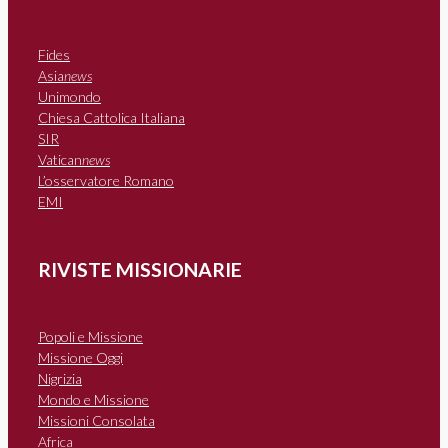
Fides
Asia
news
Unimondo
Chiesa Cattolica Italiana
SIR
Vatican
news
L’osservatore Romano
EMI
RIVISTE MISSIONARIE
Popoli e Missione
Missione Oggi
Nigrizia
Mondo e Missione
Missioni Consolata
Africa