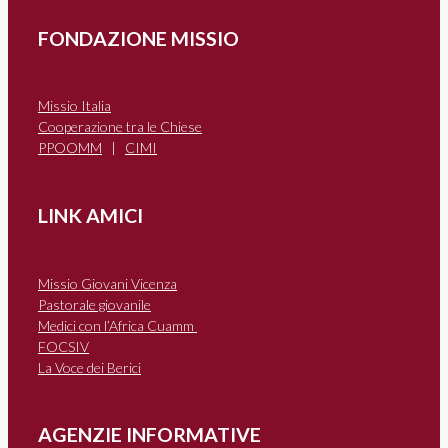
FONDAZIONE MISSIO
Missio Italia
Cooperazione tra le Chiese
PPOOMM
|
CIMI
LINK AMICI
Missio Giovani Vicenza
Pastorale giovanile
Medici con l’Africa Cuamm
FOCSIV
La Voce dei Berici
AGENZIE INFORMATIVE