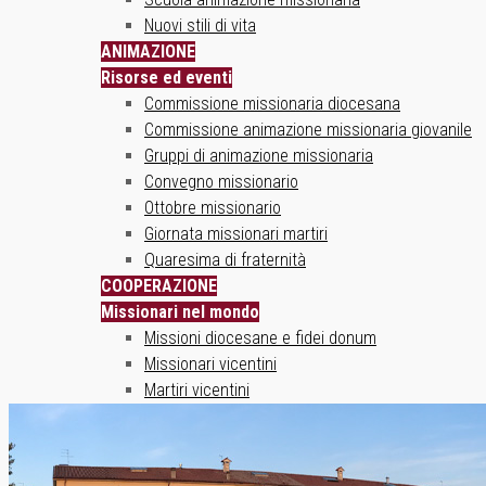
Nuovi stili di vita
ANIMAZIONE
Risorse ed eventi
Commissione missionaria diocesana
Commissione animazione missionaria giovanile
Gruppi di animazione missionaria
Convegno missionario
Ottobre missionario
Giornata missionari martiri
Quaresima di fraternità
COOPERAZIONE
Missionari nel mondo
Missioni diocesane e fidei donum
Missionari vicentini
Martiri vicentini
SOLIDARIETÀ
Un ponte sul mondo
Progetti solidali