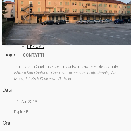
Donazioni
INFORMAZIONE
ISCRIZIONE NEWSLETTER
Archivio News
Lunedì della Missione
Archivio Audio
Archivio Chiesa Viva
Link CMD
Luogo
CONTATTI
Istituto San Gaetano - Centro di Formazione Professionale
Istituto San Gaetano - Centro di Formazione Professionale, Via
Mora, 12, 36100 Vicenza VI, Italia
Data
11 Mar 2019
Expired!
Ora