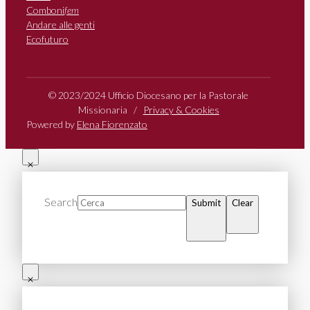
Comboni
fem
Andare alle genti
Ecofuturo
© 2023/2024 Ufficio Diocesano per la Pastorale
Missionaria /
Privacy & Cookies
Powered by
Elena Fiorenzato
Search
Submit
Clear