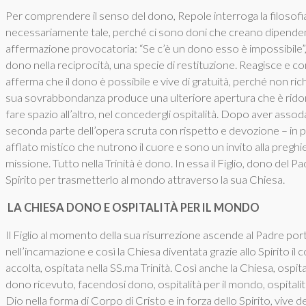
Per comprendere il senso del dono, Repole interroga la filoso
necessariamente tale, perché ci sono doni che creano dipende
affermazione provocatoria: “Se c’è un dono esso è impossibile”,
dono nella reciprocità, una specie di restituzione. Reagisce e 
afferma che il dono è possibile e vive di gratuità, perché non ri
sua sovrabbondanza produce una ulteriore apertura che è rid
fare spazio all’altro, nel concedergli ospitalità. Dopo aver assoda
seconda parte dell’opera scruta con rispetto e devozione – in 
afflato mistico che nutrono il cuore e sono un invito alla preghier
missione. Tutto nella Trinità è dono. In essa il Figlio, dono del P
Spirito per trasmetterlo al mondo attraverso la sua Chiesa.
LA CHIESA DONO E OSPITALITÀ PER IL MONDO
Il Figlio al momento della sua risurrezione ascende al Padre po
nell’incarnazione e così la Chiesa diventata grazie allo Spirito il 
accolta, ospitata nella SS.ma Trinità. Così anche la Chiesa, ospit
dono ricevuto, facendosi dono, ospitalità per il mondo, ospitalità
Dio nella forma di Corpo di Cristo e in forza dello Spirito, vive 