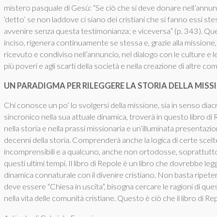
mistero pasquale di Gesù: “Se ciò che si deve donare nell’annunc
‘detto’ se non laddove ci siano dei cristiani che si fanno essi ste
avvenire senza questa testimonianza; e viceversa” (p. 343). Quest
inciso, rigenera continuamente se stessa e, grazie alla mission
ricevuto e condiviso nell’annuncio, nel dialogo con le culture e le
più poveri e agli scarti della società e nella creazione di altre 
UN PARADIGMA PER RILEGGERE LA STORIA DELLA MISS
Chi conosce un po’ lo svolgersi della missione, sia in senso diac
sincronico nella sua attuale dinamica, troverà in questo libro 
nella storia e nella prassi missionaria e un’illuminata presentaz
decenni della storia. Comprenderà anche la logica di certe sc
incomprensibili e a qualcuno, anche non ortodosse, soprattutto 
questi ultimi tempi. Il libro di Repole è un libro che dovrebbe l
dinamica connaturale con il divenire cristiano. Non basta ripete
deve essere “Chiesa in uscita”, bisogna cercare le ragioni di 
nella vita delle comunità cristiane. Questo è ciò che il libro di R