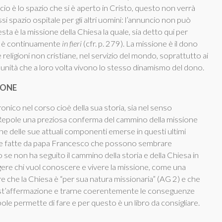
io è lo spazio che si è aperto in Cristo, questo non verrà
ssi spazio ospitale per gli altri uomini: l’annuncio non può
a è la missione della Chiesa la quale, sia detto qui per
e, è continuamente
in fieri
(cfr. p. 279). La missione è il dono
 religioni non cristiane, nel servizio del mondo, soprattutto ai
comunità che a loro volta vivono lo stesso dinamismo del dono.
IONE
ronico nel corso cioè della sua storia, sia nel senso
di Repole una preziosa conferma del cammino della missione
ione delle sue attuali componenti emerse in questi ultimi
elte fatte da papa Francesco che possono sembrare
se non ha seguito il cammino della storia e della Chiesa in
eggere chi vuol conoscere e vivere la missione, come una
re che la Chiesa è “per sua natura missionaria” (AG 2) e che
quest’affermazione e trarne coerentemente le conseguenze
epole permette di fare e per questo è un libro da consigliare.