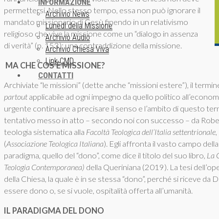
INFORMAZIONE
permettersi. Nello stesso tempo, essa non può ignorare il
Archivio News
mandato missionario di Gesù finendo in un relativismo
Lunedì della Missione
religioso che vive la missione come un “dialogo in assenza
Archivio Audio
di verità” (p. 153): una contraddizione della missione.
Archivio Chiesa Viva
Link CMD
MA CHE COS’È MISSIONE?
CONTATTI
Archiviate “le missioni” (dette anche “missioni estere”), il term
partout
applicabile ad ogni impegno da quello politico all’economi
urgente continuare a precisare il senso e l’ambito di questo termi
tentativo messo in atto – secondo noi con successo – da Robert
teologia sistematica alla
Facoltà Teologica dell’Italia settentrionale
,
(
Associazione Teologica Italiana
). Egli affronta il vasto campo del
paradigma, quello del “dono”, come dice il titolo del suo libro,
La C
Teologia Contemporanea)
della Queriniana (2019). La tesi dell’op
della Chiesa, la quale è in se stessa “dono”, perché si riceve da D
essere dono o, se si vuole, ospitalità offerta all’umanità.
IL PARADIGMA DEL DONO