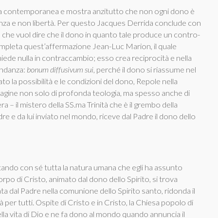
fia contemporanea e mostra anzitutto che non ogni dono è
nza e non libertà. Per questo Jacques Derrida conclude con
 che vuol dire che il dono in quanto tale produce un contro-
completa quest’affermazione Jean-Luc Marion, il quale
chiede nulla in contraccambio; esso crea reciprocità e nella
ondanza:
bonum diffusivum sui
, perché il dono si riassume nel
to la possibilità e le condizioni del dono, Repole nella
pagine non solo di profonda teologia, ma spesso anche di
a – il mistero della SS.ma Trinità che è il grembo della
adre e da lui inviato nel mondo, riceve dal Padre il dono dello
rtando con sé tutta la natura umana che egli ha assunto
corpo di Cristo, animato dal dono dello Spirito, si trova
ata dal Padre nella comunione dello Spirito santo, ridonda il
 per tutti. Ospite di Cristo e in Cristo, la Chiesa popolo di
della vita di Dio e ne fa dono al mondo quando annuncia il