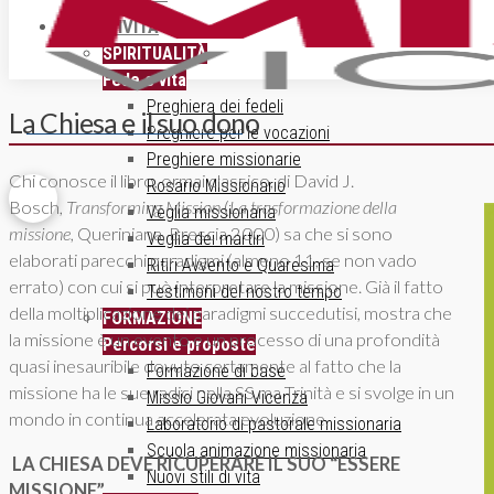
ATTIVITÀ
SPIRITUALITÀ
Fede e vita
Preghiera dei fedeli
La Chiesa e il suo dono
ISCRIZIONE NEWSLETTER
Preghiere per le vocazioni
Preghiere missionarie
Chi conosce il libro, ormai classico, di David J.
Rosario Missionario
Bosch,
Transforming Mission
(
La trasformazione della
Veglia missionaria
missione,
Queriniana, Brescia 2000) sa che si sono
Veglia dei martiri
elaborati parecchi paradigmi (almeno 11, se non vado
Ritiri Avvento e Quaresima
errato) con cui si può interpretare la missione. Già il fatto
Testimoni del nostro tempo
della moltiplicazione dei paradigmi succedutisi, mostra che
FORMAZIONE
la missione è un evento e un processo di una profondità
Percorsi e proposte
quasi inesauribile dovuto certamente al fatto che la
Formazione di base
missione ha le sue radici nella SS.ma Trinità e si svolge in un
Missio Giovani Vicenza
mondo in continua accelerata evoluzione.
Laboratorio di pastorale missionaria
Scuola animazione missionaria
LA CHIESA DEVE RICUPERARE IL SUO “ESSERE
Nuovi stili di vita
MISSIONE”