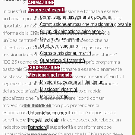
ANIMAZIONE
Risorse ed eventi
In quest’ultimo decennio la missione è tornata a essere
Commissione missionaria diocesana
un tema imprescindibile della teologia. Papa Francesco ha
Commissione animazione missionaria giovanile
riportato la missione in primo piano nel suo progetto di
Gruppi di animazione missionaria
riforma della Chiesa e la “Chiesa in uscita” (EG 20) è
Convegno missionario
un’idea centrale nel magistero di Francesco che ha
Ottobre missionario
chiesto a ogni Chiesa una “conversione pastorale e
Giornata missionari martiri
missionaria che non può lasciare le cose come stanno”
Quaresima di fraternità
(EG 25) come obiettivo centrale del proprio programma
COOPERAZIONE
pastorale. Se la Chiesa vuol tornare a essere pienamente
Missionari nel mondo
se stessa, deve ricuperare il suo “essere missione”. Finito il
Missioni diocesane e fidei donum
regime di cristianità, in un tempo segnato dal fenomeno
Missionari vicentini
della secolarizzazione e in un contesto di rapida
Martiri vicentini
globalizzazione, la Chiesa deve fare i conti con un
molteplice pluralismo e non può pretendere di
SOLIDARIETÀ
esportare
sic et simpliciter
la verità di cui è depositaria e
Un ponte sul mondo
servitrice e imporla a chi non la conosce: cederebbe a un
Progetti solidali
indebito complesso di superiorità e trasformerebbe
Donazioni
l’annuncio in una forma di violenza che la Chiesa non deve