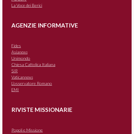
La Voce dei Berici
AGENZIE INFORMATIVE
Fides
Asia
news
Unimondo
Chiesa Cattolica Italiana
SIR
Vatican
news
L’osservatore Romano
EMI
RIVISTE MISSIONARIE
Popoli e Missione