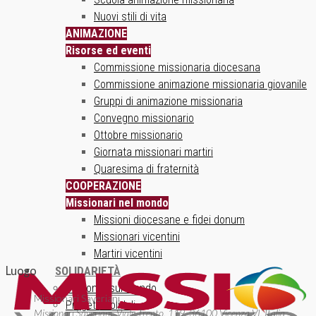
Nuovi stili di vita
ANIMAZIONE
Risorse ed eventi
Commissione missionaria diocesana
Commissione animazione missionaria giovanile
Gruppi di animazione missionaria
Convegno missionario
Ottobre missionario
Giornata missionari martiri
Quaresima di fraternità
COOPERAZIONE
Missionari nel mondo
Missioni diocesane e fidei donum
Missionari vicentini
Martiri vicentini
Luogo
SOLIDARIETÀ
Un ponte sul mondo
Missionari Saveriani
Progetti solidali
Missionari Saveriani, Viale Trento, 119, 36100 Vicenza VI, Italia