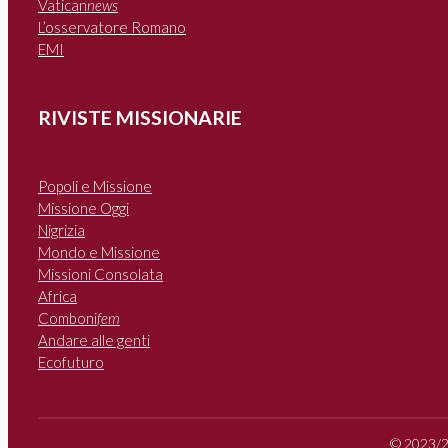
Vatican
news
L’osservatore Romano
EMI
RIVISTE MISSIONARIE
Popoli e Missione
Missione Oggi
Nigrizia
Mondo e Missione
Missioni Consolata
Africa
Comboni
fem
Andare alle genti
Ecofuturo
© 2023/20