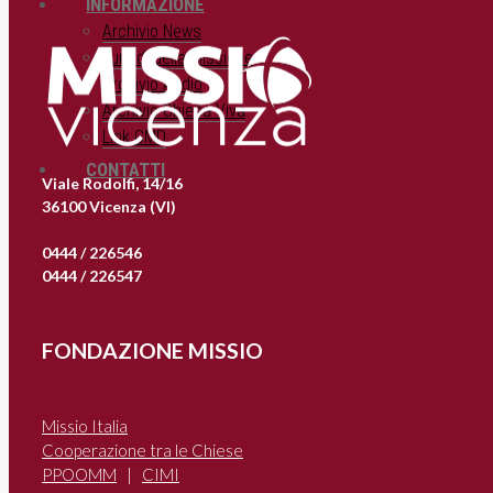
INFORMAZIONE
Archivio News
Lunedì della Missione
Archivio Audio
Archivio Chiesa Viva
Link CMD
CONTATTI
Viale Rodolfi, 14/16
36100 Vicenza (VI)
0444 / 226546
0444 / 226547
FONDAZIONE MISSIO
Missio Italia
Cooperazione tra le Chiese
PPOOMM
|
CIMI