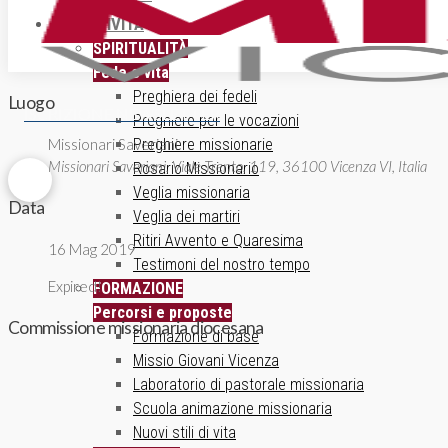
ATTIVITÀ
SPIRITUALITÀ
Fede e vita
Preghiera dei fedeli
Luogo
ISCRIZIONE NEWSLETTER
Preghiere per le vocazioni
Preghiere missionarie
Missionari Saveriani
Missionari Saveriani, Viale Trento, 119, 36100 Vicenza VI, Italia
Rosario Missionario
Veglia missionaria
Data
Veglia dei martiri
Ritiri Avvento e Quaresima
16 Mag 2019
Testimoni del nostro tempo
Expired!
FORMAZIONE
Percorsi e proposte
Commissione missionaria diocesana
Formazione di base
Missio Giovani Vicenza
Laboratorio di pastorale missionaria
Scuola animazione missionaria
Nuovi stili di vita