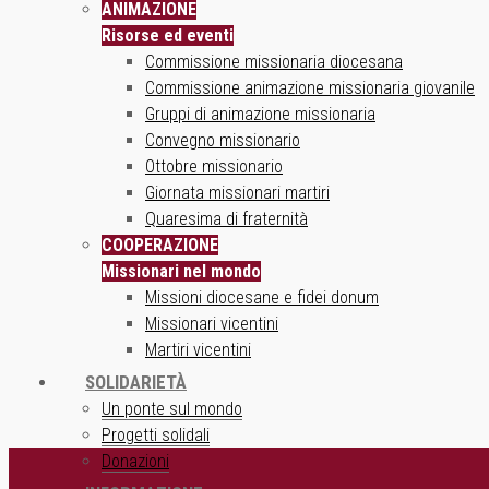
ANIMAZIONE
Risorse ed eventi
Commissione missionaria diocesana
Commissione animazione missionaria giovanile
Gruppi di animazione missionaria
Convegno missionario
Ottobre missionario
Giornata missionari martiri
Quaresima di fraternità
COOPERAZIONE
Missionari nel mondo
Missioni diocesane e fidei donum
Missionari vicentini
Martiri vicentini
SOLIDARIETÀ
Un ponte sul mondo
Progetti solidali
Donazioni