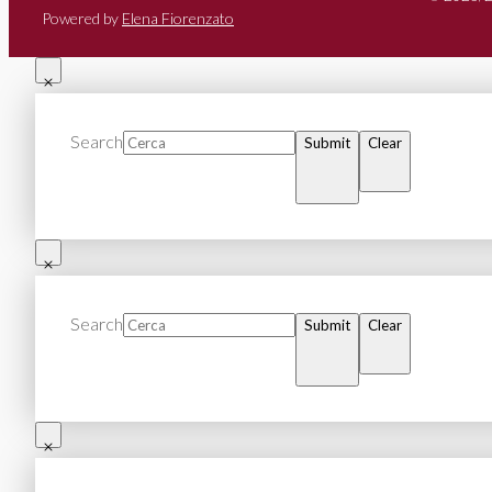
Powered by
Elena Fiorenzato
Search
Submit
Clear
Search
Submit
Clear