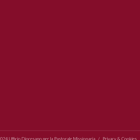
24 Ufficio Diocesano per la Pastorale Missionaria /
Privacy & Cookies