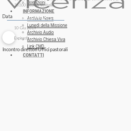
Donazioni
36100 Vicenza VI, Italia
INFORMAZIONE
Data
ISCRIZIONE NEWSLETTER
Archivio News
Lunedì della Missione
10 Giu 2019
Archivio Audio
Expired!
Archivio Chiesa Viva
Link CMD
Incontro direttori Uffici pastorali
CONTATTI