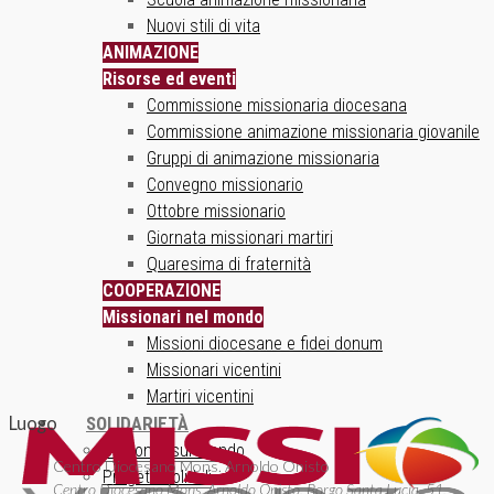
Nuovi stili di vita
ANIMAZIONE
Risorse ed eventi
Commissione missionaria diocesana
Commissione animazione missionaria giovanile
Gruppi di animazione missionaria
Convegno missionario
Ottobre missionario
Giornata missionari martiri
Quaresima di fraternità
COOPERAZIONE
Missionari nel mondo
Missioni diocesane e fidei donum
Missionari vicentini
Martiri vicentini
Luogo
SOLIDARIETÀ
Un ponte sul mondo
Centro Diocesano Mons. Arnoldo Onisto
Progetti solidali
Centro Diocesano Mons. Arnoldo Onisto, Borgo Santa Lucia, 51,