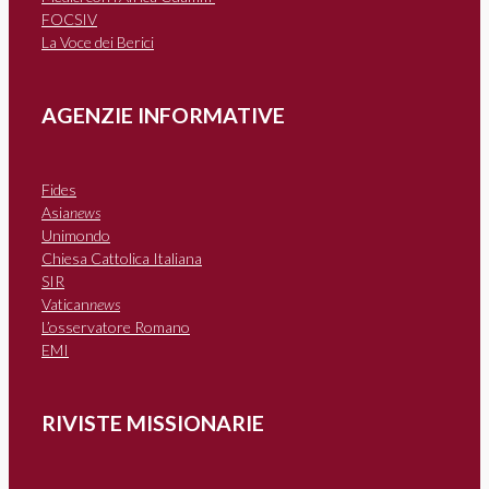
FOCSIV
La Voce dei Berici
AGENZIE INFORMATIVE
Fides
Asia
news
Unimondo
Chiesa Cattolica Italiana
SIR
Vatican
news
L’osservatore Romano
EMI
RIVISTE MISSIONARIE