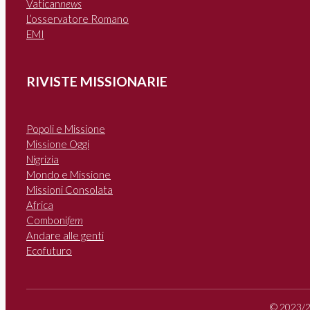
Vatican
news
L’osservatore Romano
EMI
RIVISTE MISSIONARIE
Popoli e Missione
Missione Oggi
Nigrizia
Mondo e Missione
Missioni Consolata
Africa
Comboni
fem
Andare alle genti
Ecofuturo
© 2023/20