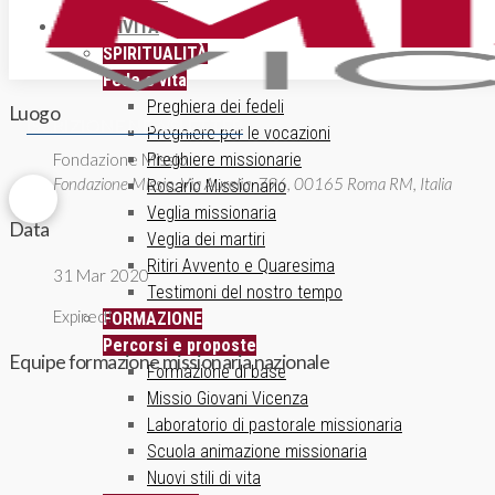
ATTIVITÀ
SPIRITUALITÀ
Fede e vita
Preghiera dei fedeli
Luogo
ISCRIZIONE NEWSLETTER
Preghiere per le vocazioni
Preghiere missionarie
Fondazione Missio
Fondazione Missio, Via Aurelia, 796, 00165 Roma RM, Italia
Rosario Missionario
Veglia missionaria
Data
Veglia dei martiri
Ritiri Avvento e Quaresima
31 Mar 2020
Testimoni del nostro tempo
Expired!
FORMAZIONE
Percorsi e proposte
Equipe formazione missionaria nazionale
Formazione di base
Missio Giovani Vicenza
Laboratorio di pastorale missionaria
Scuola animazione missionaria
Nuovi stili di vita