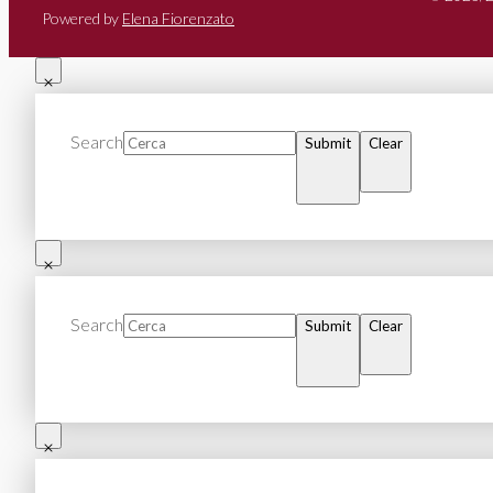
Powered by
Elena Fiorenzato
Search
Submit
Clear
Search
Submit
Clear