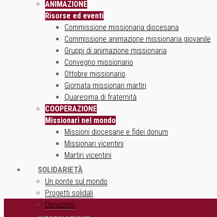
ANIMAZIONE
Risorse ed eventi
Commissione missionaria diocesana
Commissione animazione missionaria giovanile
Gruppi di animazione missionaria
Convegno missionario
Ottobre missionario
Giornata missionari martiri
Quaresima di fraternità
COOPERAZIONE
Missionari nel mondo
Missioni diocesane e fidei donum
Missionari vicentini
Martiri vicentini
SOLIDARIETÀ
Un ponte sul mondo
Progetti solidali
Donazioni