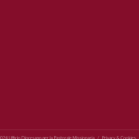
24 Ufficio Diocesano per la Pastorale Missionaria /
Privacy & Cookies