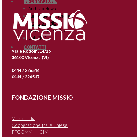
INFORMAZIONE
Archivio News
Lunedì della Missione
Archivio Audio
Archivio Chiesa Viva
Link CMD
CONTATTI
Viale Rodolfi, 14/16
36100 Vicenza (VI)
0444 / 226546
0444 / 226547
FONDAZIONE MISSIO
Missio Italia
Cooperazione tra le Chiese
PPOOMM
|
CIMI