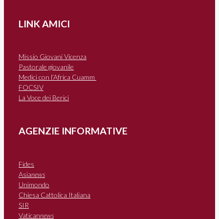
LINK AMICI
Missio Giovani Vicenza
Pastorale giovanile
Medici con l’Africa Cuamm
FOCSIV
La Voce dei Berici
AGENZIE INFORMATIVE
Fides
Asia
news
Unimondo
Chiesa Cattolica Italiana
SIR
Vatican
news