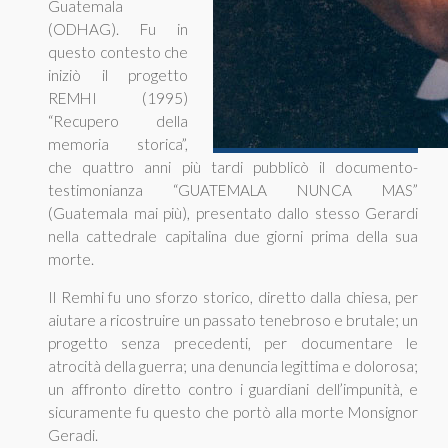
Guatemala
(ODHAG). Fu in
questo contesto che
iniziò il progetto
REMHI (1995)
“Recupero della
memoria storica”,
che quattro anni più tardi pubblicò il documento-
testimonianza “GUATEMALA NUNCA MAS”
(Guatemala mai più), presentato dallo stesso Gerardi
nella cattedrale capitalina due giorni prima della sua
morte.
Il Remhi fu uno sforzo storico, diretto dalla chiesa, per
aiutare a ricostruire un passato tenebroso e brutale; un
progetto senza precedenti, per documentare le
atrocità della guerra; una denuncia legittima e dolorosa;
un affronto diretto contro i guardiani dell’impunità, e
sicuramente fu questo che portò alla morte Monsignor
Geradi.