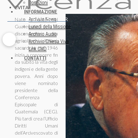
Donazioni
VITA
INFORMAZIONE
ISCRIZIONE NEWSLETTER
Archivio News
Nato a città del
Guatemala,
Lunedì della Missione
discendente da
Archivio Audio
agricoltori italiani,
Archivio Chiesa Viva
sacerdote dal 1946
Link CMD
inizia a conoscere fin
CONTATTI
da subito la vita degli
indigeni e della gente
povera. Anni dopo
viene nominato
presidente della
Conferenza
Episcopale di
Guatemala (CEG).
Più tardi crea l’Ufficio
Diritti Umani
dell’Arcivescovato di