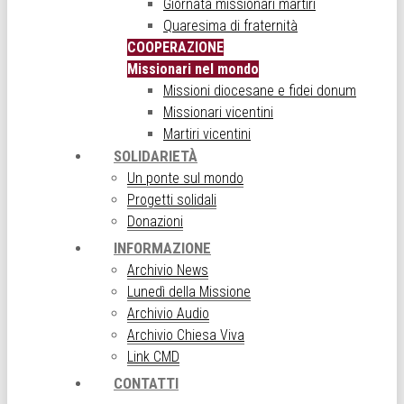
Giornata missionari martiri
Quaresima di fraternità
COOPERAZIONE
Missionari nel mondo
Missioni diocesane e fidei donum
Missionari vicentini
Martiri vicentini
SOLIDARIETÀ
Un ponte sul mondo
Progetti solidali
Donazioni
INFORMAZIONE
Archivio News
Lunedì della Missione
Archivio Audio
Archivio Chiesa Viva
Link CMD
CONTATTI