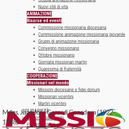
Nuovi stili di vita
ANIMAZIONE
Risorse ed eventi
Commissione missionaria diocesana
Commissione animazione missionaria giovanile
Gruppi di animazione missionaria
Convegno missionario
Ottobre missionario
Giornata missionari martiri
Quaresima di fraternità
COOPERAZIONE
Missionari nel mondo
Missioni diocesane e fidei donum
Missionari vicentini
Martiri vicentini
SOLIDARIETÀ
Mons. Juan José Gerardi Conedera (1922-
Un ponte sul mondo
1988)
Progetti solidali