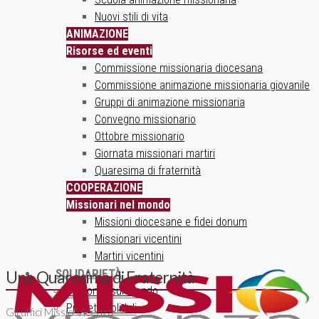
Nuovi stili di vita
ANIMAZIONE
Risorse ed eventi
Commissione missionaria diocesana
Commissione animazione missionaria giovanile
Gruppi di animazione missionaria
Convegno missionario
Ottobre missionario
Giornata missionari martiri
Quaresima di fraternità
COOPERAZIONE
Missionari nel mondo
Missioni diocesane e fidei donum
Missionari vicentini
Martiri vicentini
SOLIDARIETÀ
Una Quaresima di Fraternità
Un ponte sul mondo
Progetti solidali
Gli uffici Missio Vicenza –