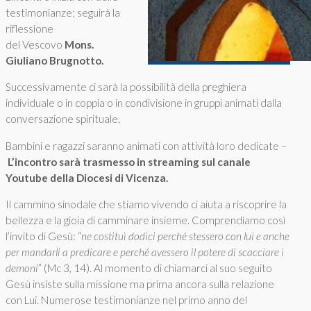
testimonianze; seguirà la
riflessione
del Vescovo
Mons.
Giuliano Brugnotto.
Successivamente ci sarà la possibilità della preghiera
individuale o in coppia o in condivisione in gruppi animati dalla
conversazione spirituale.
Bambini e ragazzi saranno animati con attività loro dedicate –
L’incontro sarà trasmesso in streaming sul canale
Youtube della Diocesi di Vicenza.
Il cammino sinodale che stiamo vivendo ci aiuta a riscoprire la
bellezza e la gioia di camminare insieme. Comprendiamo così
l’invito di Gesù: “
ne costituì dodici perché stessero con lui e anche
per mandarli a predicare e perché avessero il potere di scacciare i
demoni
” (Mc 3, 14). Al momento di chiamarci al suo seguito
Gesù insiste sulla missione ma prima ancora sulla relazione
con Lui. Numerose testimonianze nel primo anno del