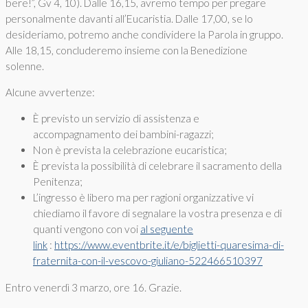
bere!”, Gv 4, 10). Dalle 16,15, avremo tempo per pregare
personalmente davanti all’Eucaristia. Dalle 17,00, se lo
desideriamo, potremo anche condividere la Parola in gruppo.
Alle 18,15, concluderemo insieme con la Benedizione
solenne.
Alcune avvertenze:
È previsto un servizio di assistenza e
accompagnamento dei bambini-ragazzi;
Non è prevista la celebrazione eucaristica;
È prevista la possibilità di celebrare il sacramento della
Penitenza;
L’ingresso è libero ma per ragioni organizzative vi
chiediamo il favore di segnalare la vostra presenza e di
quanti vengono con voi
al seguente
link
:
https://www.eventbrite.it/e/biglietti-quaresima-di-
fraternita-con-il-vescovo-giuliano-522466510397
Entro venerdì 3 marzo, ore 16. Grazie.