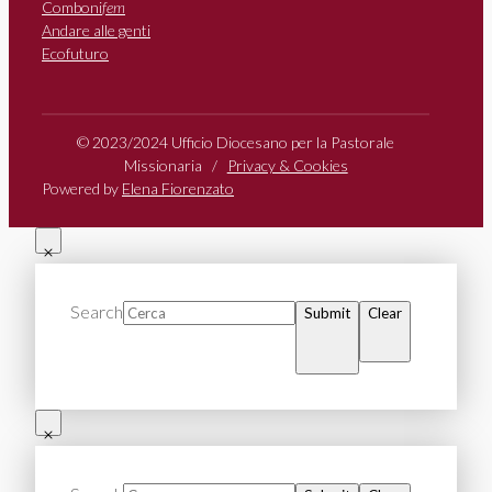
Comboni
fem
Andare alle genti
Ecofuturo
© 2023/2024 Ufficio Diocesano per la Pastorale
Missionaria /
Privacy & Cookies
Powered by
Elena Fiorenzato
Search
Submit
Clear