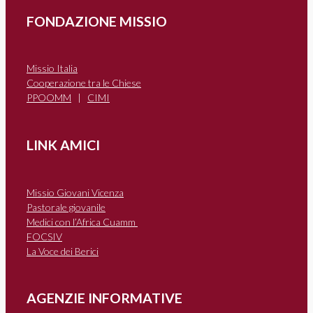
FONDAZIONE MISSIO
Missio Italia
Cooperazione tra le Chiese
PPOOMM
|
CIMI
LINK AMICI
Missio Giovani Vicenza
Pastorale giovanile
Medici con l’Africa Cuamm
FOCSIV
La Voce dei Berici
AGENZIE INFORMATIVE