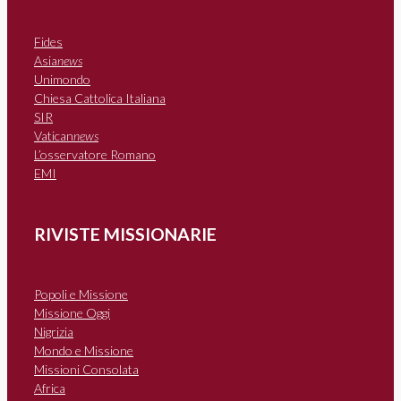
Fides
Asia
news
Unimondo
Chiesa Cattolica Italiana
SIR
Vatican
news
L’osservatore Romano
EMI
RIVISTE MISSIONARIE
Popoli e Missione
Missione Oggi
Nigrizia
Mondo e Missione
Missioni Consolata
Africa