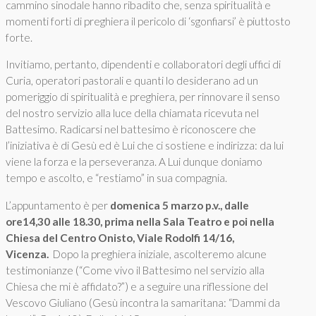
cammino sinodale hanno ribadito che, senza spiritualità e
momenti forti di preghiera il pericolo di ‘sgonfiarsi’ è piuttosto
forte.
Invitiamo, pertanto, dipendenti e collaboratori degli uffici di
Curia, operatori pastorali e quanti lo desiderano ad un
pomeriggio di spiritualità e preghiera, per rinnovare il senso
del nostro servizio alla luce della chiamata ricevuta nel
Battesimo. Radicarsi nel battesimo è riconoscere che
l’iniziativa è di Gesù ed è Lui che ci sostiene e indirizza: da lui
viene la forza e la perseveranza. A Lui dunque doniamo
tempo e ascolto, e “restiamo” in sua compagnia.
L’appuntamento è per
domenica 5 marzo p.v., dalle
ore14,30 alle 18.30, prima nella Sala Teatro e poi nella
Chiesa del Centro Onisto, Viale Rodolfi 14/16,
Vicenza.
Dopo la preghiera iniziale, ascolteremo alcune
testimonianze (“Come vivo il Battesimo nel servizio alla
Chiesa che mi è affidato?”) e a seguire una riflessione del
Vescovo Giuliano (Gesù incontra la samaritana: “Dammi da